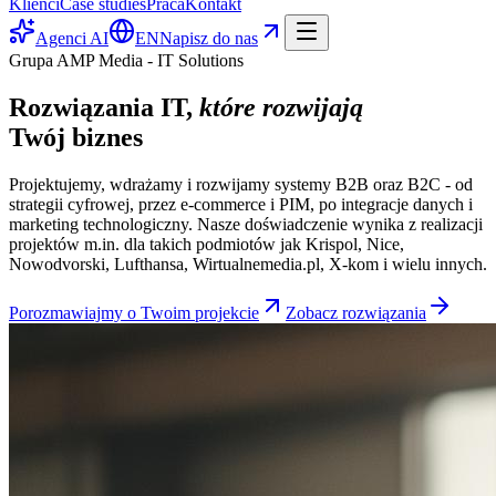
Klienci
Case studies
Praca
Kontakt
Agenci AI
EN
Napisz do nas
Grupa AMP Media - IT Solutions
Rozwiązania IT,
które rozwijają
Twój biznes
Projektujemy, wdrażamy i rozwijamy systemy B2B oraz B2C - od
strategii cyfrowej, przez e-commerce i PIM, po integracje danych i
marketing technologiczny. Nasze doświadczenie wynika z realizacji
projektów m.in. dla takich podmiotów jak Krispol, Nice,
Nowodvorski, Lufthansa, Wirtualnemedia.pl, X-kom i wielu innych.
Porozmawiajmy o Twoim projekcie
Zobacz rozwiązania