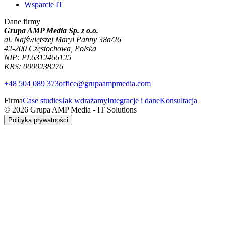
Wsparcie IT
Dane firmy
Grupa AMP Media Sp. z o.o.
al. Najświętszej Maryi Panny 38a/26
42-200 Częstochowa, Polska
NIP: PL6312466125
KRS: 0000238276
+48 504 089 373
office@grupaampmedia.com
Firma
Case studies
Jak wdrażamy
Integracje i dane
Konsultacja
© 2026 Grupa AMP Media - IT Solutions
Polityka prywatności