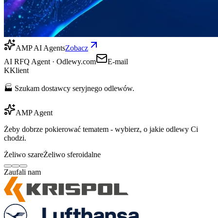
AMP AI Agents
Zobacz
AI RFQ Agent · Odlewy.com
E-mail
K
Klient
🏭 Szukam dostawcy seryjnego odlewów.
AMP Agent
Żeby dobrze pokierować tematem - wybierz, o jakie odlewy Ci
chodzi.
Żeliwo szare
Żeliwo sferoidalne
Zaufali nam