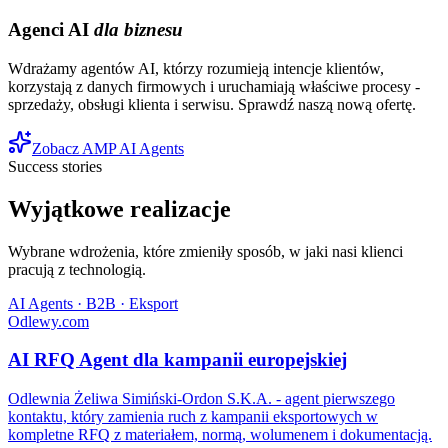
Agenci AI
dla biznesu
Wdrażamy agentów AI, którzy rozumieją intencje klientów,
korzystają z danych firmowych i uruchamiają właściwe procesy -
sprzedaży, obsługi klienta i serwisu. Sprawdź naszą nową ofertę.
Zobacz AMP AI Agents
Success stories
Wyjątkowe realizacje
Wybrane wdrożenia, które zmieniły sposób, w jaki nasi klienci
pracują z technologią.
AI Agents · B2B · Eksport
Odlewy.com
AI RFQ Agent dla kampanii europejskiej
Odlewnia Żeliwa Simiński-Ordon S.K.A. - agent pierwszego
kontaktu, który zamienia ruch z kampanii eksportowych w
kompletne RFQ z materiałem, normą, wolumenem i dokumentacją.