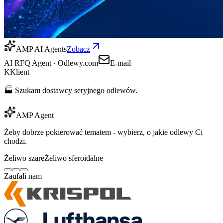
AMP AI Agents
Zobacz
AI RFQ Agent · Odlewy.com
E-mail
K
Klient
🏭 Szukam dostawcy seryjnego odlewów.
AMP Agent
Żeby dobrze pokierować tematem - wybierz, o jakie odlewy Ci
chodzi.
Żeliwo szare
Żeliwo sferoidalne
Zaufali nam