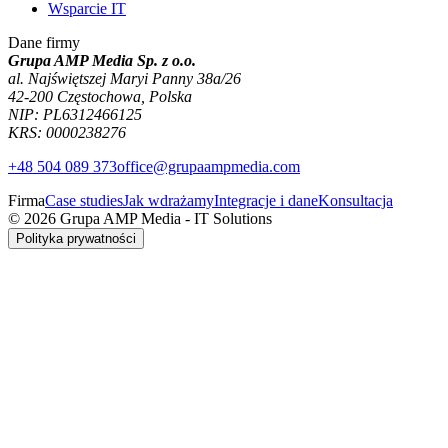
Wsparcie IT
Dane firmy
Grupa AMP Media Sp. z o.o.
al. Najświętszej Maryi Panny 38a/26
42-200 Częstochowa, Polska
NIP: PL6312466125
KRS: 0000238276
+48 504 089 373
office@grupaampmedia.com
Firma
Case studies
Jak wdrażamy
Integracje i dane
Konsultacja
© 2026 Grupa AMP Media - IT Solutions
Polityka prywatności