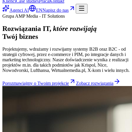
Klienci
Case studies
Praca
Kontakt
Agenci AI
EN
Napisz do nas
Grupa AMP Media - IT Solutions
Rozwiązania IT,
które rozwijają
Twój biznes
Projektujemy, wdrażamy i rozwijamy systemy B2B oraz B2C - od
strategii cyfrowej, przez e-commerce i PIM, po integracje danych i
marketing technologiczny. Nasze doświadczenie wynika z realizacji
projektów m.in. dla takich podmiotów jak Krispol, Nice,
Nowodvorski, Lufthansa, Wirtualnemedia.pl, X-kom i wielu innych.
Porozmawiajmy o Twoim projekcie
Zobacz rozwiązania