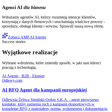
Agenci AI
dla biznesu
Wdrażamy agentów AI, którzy rozumieją intencje klientów,
korzystają z danych firmowych i uruchamiają właściwe procesy -
sprzedaży, obsługi klienta i serwisu. Sprawdź naszą nową ofertę.
Zobacz AMP AI Agents
Success stories
Wyjątkowe realizacje
Wybrane wdrożenia, które zmieniły sposób, w jaki nasi klienci
pracują z technologią.
AI Agents · B2B · Eksport
Odlewy.com
AI RFQ Agent dla kampanii europejskiej
Odlewnia Żeliwa Simiński-Ordon S.K.A. - agent pierwszego
kontaktu, który zamienia ruch z kampanii eksportowych w
kompletne RFQ z materiałem, normą, wolumenem i dokumentacją.