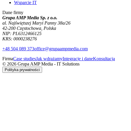
Wsparcie IT
Dane firmy
Grupa AMP Media Sp. z o.o.
al. Najświętszej Maryi Panny 38a/26
42-200 Częstochowa, Polska
NIP: PL6312466125
KRS: 0000238276
+48 504 089 373
office@grupaampmedia.com
Firma
Case studies
Jak wdrażamy
Integracje i dane
Konsultacja
© 2026 Grupa AMP Media - IT Solutions
Polityka prywatności