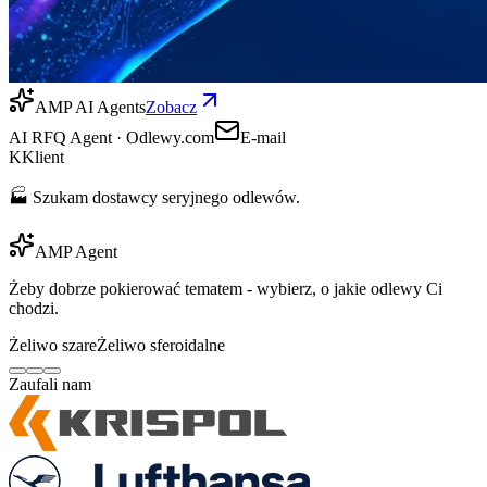
AMP AI Agents
Zobacz
AI RFQ Agent · Odlewy.com
E-mail
K
Klient
🏭 Szukam dostawcy seryjnego odlewów.
AMP Agent
Żeby dobrze pokierować tematem - wybierz, o jakie odlewy Ci
chodzi.
Żeliwo szare
Żeliwo sferoidalne
Zaufali nam