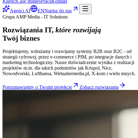
Klienci
Case studies
Praca
Kontakt
Agenci AI
EN
Napisz do nas
Grupa AMP Media - IT Solutions
Rozwiązania IT,
które rozwijają
Twój biznes
Projektujemy, wdrażamy i rozwijamy systemy B2B oraz B2C - od
strategii cyfrowej, przez e-commerce i PIM, po integracje danych i
marketing technologiczny. Nasze doświadczenie wynika z realizacji
projektów m.in. dla takich podmiotów jak Krispol, Nice,
Nowodvorski, Lufthansa, Wirtualnemedia.pl, X-kom i wielu innych.
Porozmawiajmy o Twoim projekcie
Zobacz rozwiązania