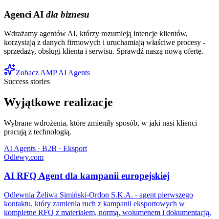
Agenci AI
dla biznesu
Wdrażamy agentów AI, którzy rozumieją intencje klientów,
korzystają z danych firmowych i uruchamiają właściwe procesy -
sprzedaży, obsługi klienta i serwisu. Sprawdź naszą nową ofertę.
Zobacz AMP AI Agents
Success stories
Wyjątkowe realizacje
Wybrane wdrożenia, które zmieniły sposób, w jaki nasi klienci
pracują z technologią.
AI Agents · B2B · Eksport
Odlewy.com
AI RFQ Agent dla kampanii europejskiej
Odlewnia Żeliwa Simiński-Ordon S.K.A. - agent pierwszego
kontaktu, który zamienia ruch z kampanii eksportowych w
kompletne RFQ z materiałem, normą, wolumenem i dokumentacją.