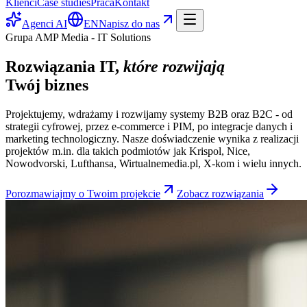
Klienci
Case studies
Praca
Kontakt
Agenci AI
EN
Napisz do nas
Grupa AMP Media - IT Solutions
Rozwiązania IT,
które rozwijają
Twój biznes
Projektujemy, wdrażamy i rozwijamy systemy B2B oraz B2C - od
strategii cyfrowej, przez e-commerce i PIM, po integracje danych i
marketing technologiczny. Nasze doświadczenie wynika z realizacji
projektów m.in. dla takich podmiotów jak Krispol, Nice,
Nowodvorski, Lufthansa, Wirtualnemedia.pl, X-kom i wielu innych.
Porozmawiajmy o Twoim projekcie
Zobacz rozwiązania