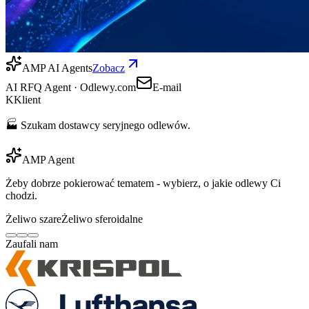
AMP AI Agents
Zobacz
AI RFQ Agent · Odlewy.com
E-mail
K
Klient
🏭 Szukam dostawcy seryjnego odlewów.
AMP Agent
Żeby dobrze pokierować tematem - wybierz, o jakie odlewy Ci
chodzi.
Żeliwo szare
Żeliwo sferoidalne
Zaufali nam