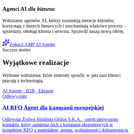
Agenci AI
dla biznesu
Wdrażamy agentów AI, którzy rozumieją intencje klientów,
korzystają z danych firmowych i uruchamiają właściwe procesy -
sprzedaży, obsługi klienta i serwisu. Sprawdź naszą nową ofertę.
Zobacz AMP AI Agents
Success stories
Wyjątkowe realizacje
Wybrane wdrożenia, które zmieniły sposób, w jaki nasi klienci
pracują z technologią.
AI Agents · B2B · Eksport
Odlewy.com
AI RFQ Agent dla kampanii europejskiej
Odlewnia Żeliwa Simiński-Ordon S.K.A. - agent pierwszego
kontaktu, który zamienia ruch z kampanii eksportowych w
kompletne RFQ z materiałem, normą, wolumenem i dokumentacją.