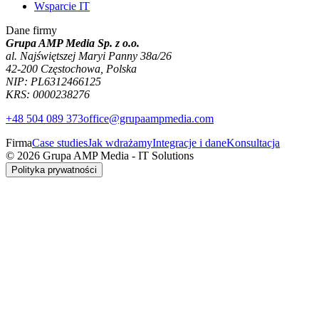
Wsparcie IT
Dane firmy
Grupa AMP Media Sp. z o.o.
al. Najświętszej Maryi Panny 38a/26
42-200 Częstochowa, Polska
NIP: PL6312466125
KRS: 0000238276
+48 504 089 373
office@grupaampmedia.com
Firma
Case studies
Jak wdrażamy
Integracje i dane
Konsultacja
© 2026 Grupa AMP Media - IT Solutions
Polityka prywatności