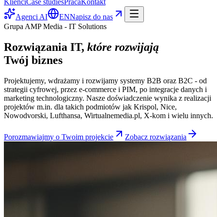
Klienci
Case studies
Praca
Kontakt
Agenci AI
EN
Napisz do nas
Grupa AMP Media - IT Solutions
Rozwiązania IT,
które rozwijają
Twój biznes
Projektujemy, wdrażamy i rozwijamy systemy B2B oraz B2C - od
strategii cyfrowej, przez e-commerce i PIM, po integracje danych i
marketing technologiczny. Nasze doświadczenie wynika z realizacji
projektów m.in. dla takich podmiotów jak Krispol, Nice,
Nowodvorski, Lufthansa, Wirtualnemedia.pl, X-kom i wielu innych.
Porozmawiajmy o Twoim projekcie
Zobacz rozwiązania