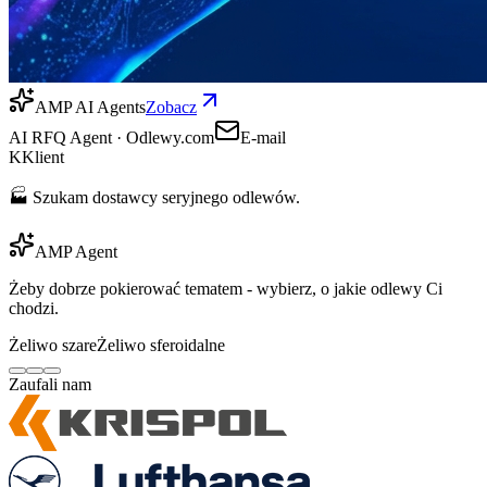
AMP AI Agents
Zobacz
AI RFQ Agent · Odlewy.com
E-mail
K
Klient
🏭 Szukam dostawcy seryjnego odlewów.
AMP Agent
Żeby dobrze pokierować tematem - wybierz, o jakie odlewy Ci
chodzi.
Żeliwo szare
Żeliwo sferoidalne
Zaufali nam