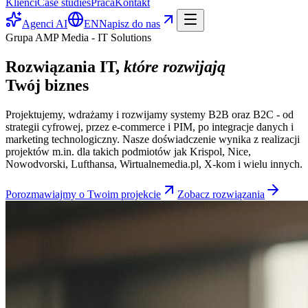
Klienci
Case studies
Praca
Kontakt
Agenci AI
EN
Napisz do nas
Grupa AMP Media - IT Solutions
Rozwiązania IT,
które rozwijają
Twój biznes
Projektujemy, wdrażamy i rozwijamy systemy B2B oraz B2C - od
strategii cyfrowej, przez e-commerce i PIM, po integracje danych i
marketing technologiczny. Nasze doświadczenie wynika z realizacji
projektów m.in. dla takich podmiotów jak Krispol, Nice,
Nowodvorski, Lufthansa, Wirtualnemedia.pl, X-kom i wielu innych.
Porozmawiajmy o Twoim projekcie
Zobacz rozwiązania