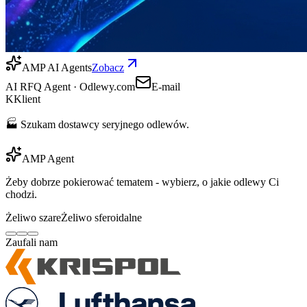
AMP AI Agents
Zobacz
AI RFQ Agent · Odlewy.com
E-mail
K
Klient
🏭 Szukam dostawcy seryjnego odlewów.
AMP Agent
Żeby dobrze pokierować tematem - wybierz, o jakie odlewy Ci
chodzi.
Żeliwo szare
Żeliwo sferoidalne
Zaufali nam