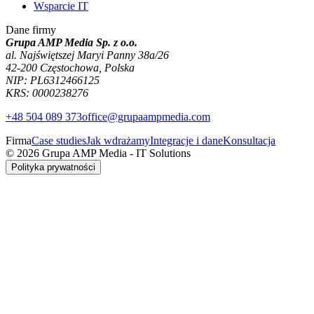
Wsparcie IT
Dane firmy
Grupa AMP Media Sp. z o.o.
al. Najświętszej Maryi Panny 38a/26
42-200 Częstochowa, Polska
NIP: PL6312466125
KRS: 0000238276
+48 504 089 373
office@grupaampmedia.com
Firma
Case studies
Jak wdrażamy
Integracje i dane
Konsultacja
© 2026 Grupa AMP Media - IT Solutions
Polityka prywatności