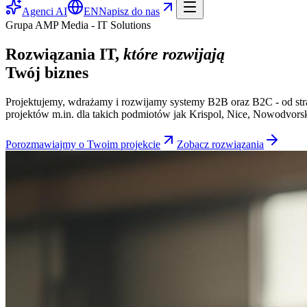
Agenci AI
EN
Napisz do nas
Grupa AMP Media - IT Solutions
Rozwiązania IT,
które rozwijają
Twój biznes
Projektujemy, wdrażamy i rozwijamy systemy B2B oraz B2C - od strat
projektów m.in. dla takich podmiotów jak Krispol, Nice, Nowodvorsk
Porozmawiajmy o Twoim projekcie
Zobacz rozwiązania