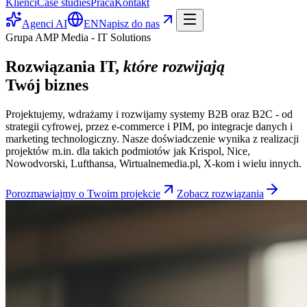
Klienci
Case studies
Praca
Kontakt
Agenci AI
EN
Napisz do nas
Grupa AMP Media - IT Solutions
Rozwiązania IT,
które rozwijają
Twój biznes
Projektujemy, wdrażamy i rozwijamy systemy B2B oraz B2C - od
strategii cyfrowej, przez e-commerce i PIM, po integracje danych i
marketing technologiczny. Nasze doświadczenie wynika z realizacji
projektów m.in. dla takich podmiotów jak Krispol, Nice,
Nowodvorski, Lufthansa, Wirtualnemedia.pl, X-kom i wielu innych.
Porozmawiajmy o Twoim projekcie
Zobacz rozwiązania