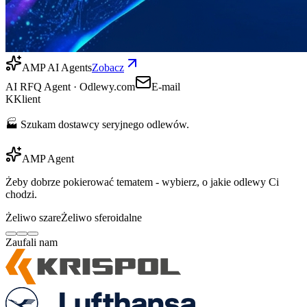
AMP AI Agents
Zobacz
AI RFQ Agent · Odlewy.com
E-mail
K
Klient
🏭 Szukam dostawcy seryjnego odlewów.
AMP Agent
Żeby dobrze pokierować tematem - wybierz, o jakie odlewy Ci
chodzi.
Żeliwo szare
Żeliwo sferoidalne
Zaufali nam