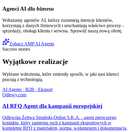
Agenci AI
dla biznesu
Wdrażamy agentów AI, którzy rozumieją intencje klientów,
korzystają z danych firmowych i uruchamiają właściwe procesy -
sprzedaży, obsługi klienta i serwisu. Sprawdź naszą nową ofertę.
Zobacz AMP AI Agents
Success stories
Wyjątkowe realizacje
Wybrane wdrożenia, które zmieniły sposób, w jaki nasi klienci
pracują z technologią.
AI Agents · B2B · Eksport
Odlewy.com
AI RFQ Agent dla kampanii europejskiej
Odlewnia Żeliwa Simiński-Ordon S.K.A. - agent pierwszego
kontaktu, który zamienia ruch z kampanii eksportowych w
kompletne RFQ z materiałem, normą, wolumenem i dokumentacją.