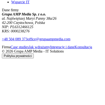
Wsparcie IT
Dane firmy
Grupa AMP Media Sp. z o.o.
al. Najświętszej Maryi Panny 38a/26
42-200 Częstochowa, Polska
NIP: PL6312466125
KRS: 0000238276
+48 504 089 373
office@grupaampmedia.com
Firma
Case studies
Jak wdrażamy
Integracje i dane
Konsultacja
© 2026 Grupa AMP Media - IT Solutions
Polityka prywatności