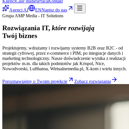
Klienci
Case studies
Praca
Kontakt
Agenci AI
EN
Napisz do nas
Grupa AMP Media - IT Solutions
Rozwiązania IT,
które rozwijają
Twój biznes
Projektujemy, wdrażamy i rozwijamy systemy B2B oraz B2C - od
strategii cyfrowej, przez e-commerce i PIM, po integracje danych i
marketing technologiczny. Nasze doświadczenie wynika z realizacji
projektów m.in. dla takich podmiotów jak Krispol, Nice,
Nowodvorski, Lufthansa, Wirtualnemedia.pl, X-kom i wielu innych.
Porozmawiajmy o Twoim projekcie
Zobacz rozwiązania