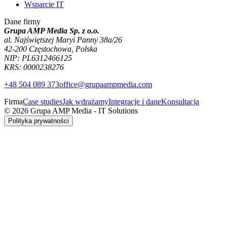
Wsparcie IT
Dane firmy
Grupa AMP Media Sp. z o.o.
al. Najświętszej Maryi Panny 38a/26
42-200 Częstochowa, Polska
NIP: PL6312466125
KRS: 0000238276
+48 504 089 373
office@grupaampmedia.com
Firma
Case studies
Jak wdrażamy
Integracje i dane
Konsultacja
© 2026 Grupa AMP Media - IT Solutions
Polityka prywatności