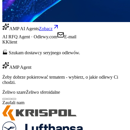
AMP AI Agents
Zobacz
AI RFQ Agent · Odlewy.com
E-mail
K
Klient
🏭 Szukam dostawcy seryjnego odlewów.
AMP Agent
Żeby dobrze pokierować tematem - wybierz, o jakie odlewy Ci
chodzi.
Żeliwo szare
Żeliwo sferoidalne
Zaufali nam