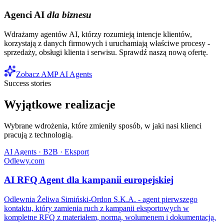
Agenci AI
dla biznesu
Wdrażamy agentów AI, którzy rozumieją intencje klientów,
korzystają z danych firmowych i uruchamiają właściwe procesy -
sprzedaży, obsługi klienta i serwisu. Sprawdź naszą nową ofertę.
Zobacz AMP AI Agents
Success stories
Wyjątkowe realizacje
Wybrane wdrożenia, które zmieniły sposób, w jaki nasi klienci
pracują z technologią.
AI Agents · B2B · Eksport
Odlewy.com
AI RFQ Agent dla kampanii europejskiej
Odlewnia Żeliwa Simiński-Ordon S.K.A. - agent pierwszego
kontaktu, który zamienia ruch z kampanii eksportowych w
kompletne RFQ z materiałem, normą, wolumenem i dokumentacją.