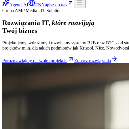
Agenci AI
EN
Napisz do nas
Grupa AMP Media - IT Solutions
Rozwiązania IT,
które rozwijają
Twój biznes
Projektujemy, wdrażamy i rozwijamy systemy B2B oraz B2C - od strat
projektów m.in. dla takich podmiotów jak Krispol, Nice, Nowodvorsk
Porozmawiajmy o Twoim projekcie
Zobacz rozwiązania