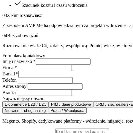
Szacunek kosztu i czasu wdrożenia
03
Z kim rozmawiasz
Z zespołem AMP Media odpowiedzialnym za projekt i wdrożenie - arc
04
Bez zobowiązań
Rozmowa nie wiąże Cię z dalszą współpracą. Po niej wiesz, w którym 
Formularz kontaktowy
Imię i nazwisko
*
Firma
*
E-mail
*
Telefon
Adres strony
Branża
Najważniejszy obszar
E-commerce B2B / B2C
PIM / dane produktowe
CRM / sieć dealerska
Nie wiem - chcę analizę
Praca / Współpraca
Magento, Shopify, dedykowane platformy - wdrożenie, migracja, roz