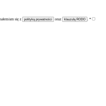
nałem/am się z
oraz
.
*
polityką prywatności
klauzulą RODO