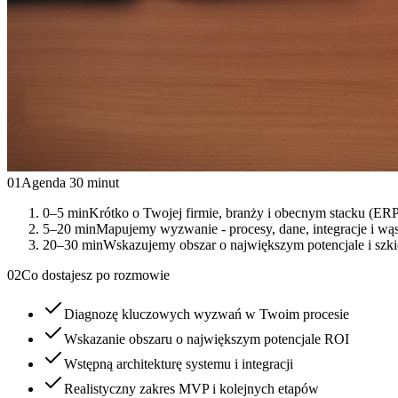
01
Agenda 30 minut
0–5 min
Krótko o Twojej firmie, branży i obecnym stacku (E
5–20 min
Mapujemy wyzwanie - procesy, dane, integracje i wąs
20–30 min
Wskazujemy obszar o największym potencjale i szki
02
Co dostajesz po rozmowie
Diagnozę kluczowych wyzwań w Twoim procesie
Wskazanie obszaru o największym potencjale ROI
Wstępną architekturę systemu i integracji
Realistyczny zakres MVP i kolejnych etapów